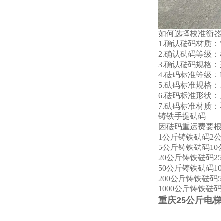
如何选择校准衡器
1.确认砝码材质
2.确认砝码等级
3.确认砝码规格
4.砝码标准等级：M
5.砝码标准规格：
6.砝码标准形状
7.砝码标准材质
铸铁手提砝码
因砝码重运费要
1公斤铸铁砝码2
5公斤铸铁砝码1
20公斤铸铁砝码2
50公斤铸铁砝码1
200公斤铸铁砝码
1000公斤铸铁砝
重庆25公斤电梯