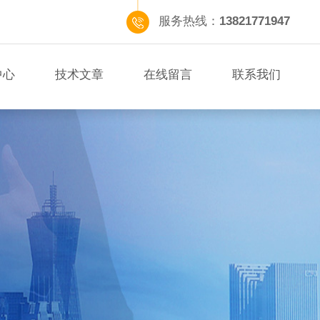
服务热线：
13821771947
中心
技术文章
在线留言
联系我们