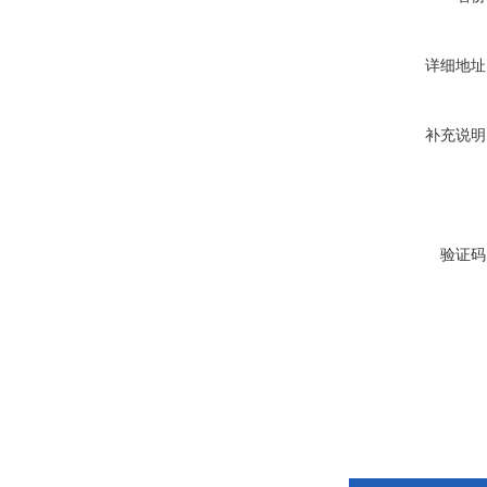
详细地址
补充说明
验证码