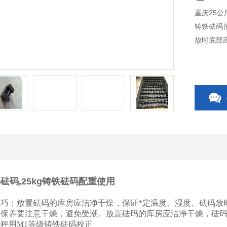
重庆25公
铸铁砝码
放时底部
工业用铸
码码放时
砝码,25kg铸铁砝码配重使用
巧：放置砝码的库房应洁净干燥，保证*定温度、湿度、砝码放
的保养要注意干燥，避免受潮。放置砝码的库房应洁净干燥，砝
秤用M1等级铸铁砝码校正