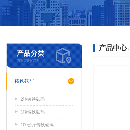
产品中心
产品分类
PRODUCTS
铸铁砝码
2吨铸铁砝码
1吨铸铁砝码
100公斤铸铁砝码