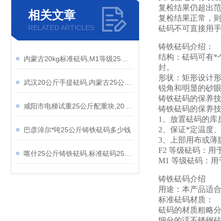
复检结果仍超出
相关文章
复检结果正常，
RELATED ARTICLES
砝码不可直接用
铸铁砝码介绍：
结构：砝码可有*
内蒙古20kg标准砝码,M1等级25公斤铸铁砝码
封。
形状：矩形设计
武汉20公斤手提砝码,内蒙古25公斤铸铁砝码
锐角和明显的砂
铸铁砝码的保养技
咸阳市电梯试重25公斤配重块,20公斤电梯砝码
铸铁砝码的保养
1、放置砝码的库
2、保证*定温度
巴彦淖尔*吨25公斤铸铁砝码多少钱
3、上部用布或薄
F2 等级砝码：
喀什25公斤铸铁砝码,标准砝码25kg多少钱
M1 等级砝码：
铸铁砝码介绍
用途：本产品适
标准砝码材质：
砝码的材质粗略
细分的话不锈钢