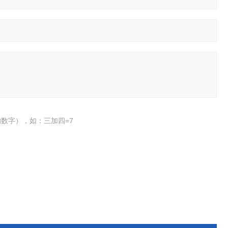
数字），如：三加四=7